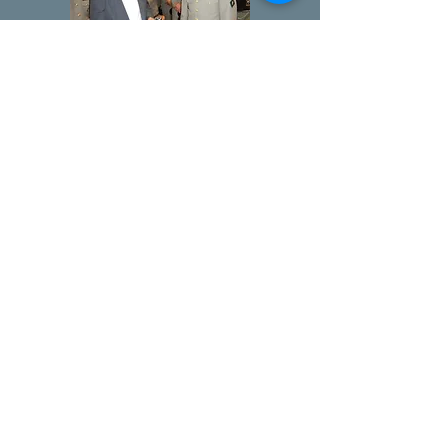
Jean-Claude Rabouin, parrain de
la promotion, reçoit un cadeau de
la part de tous les brevetés du
stage
Un sergent du 31ème RG, major
de la promotion, reçoit la montre
offerte par l'APAT des mains de
Franck Huyghe, Directeur de Ralf