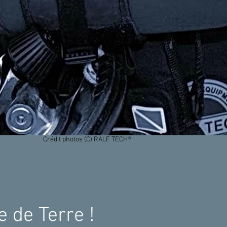
Crédit photos (C) RALF TECH®
e de Terre !