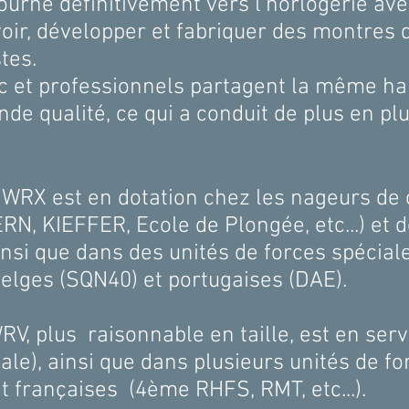
urne définitivement vers l’horlogerie ave
voir, développer et fabriquer des montres d
robustes.
 et professionnels partagent la même haut
 qualité, ce qui a conduit de plus en plus
e WRX est en dotation chez les nageurs de
N, KIEFFER, Ecole de Plongée, etc...) et d
insi que dans des unités de forces spécial
belges (SQN40) et portugaises (DAE).
RV, plus raisonnable en taille, est en ser
iale), ainsi que dans plusieurs unités de f
) et françaises (4ème RHFS, RMT, etc...).