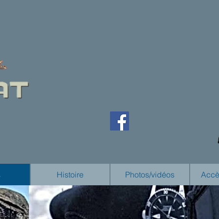
s
Histoire
Photos/vidéos
Accè