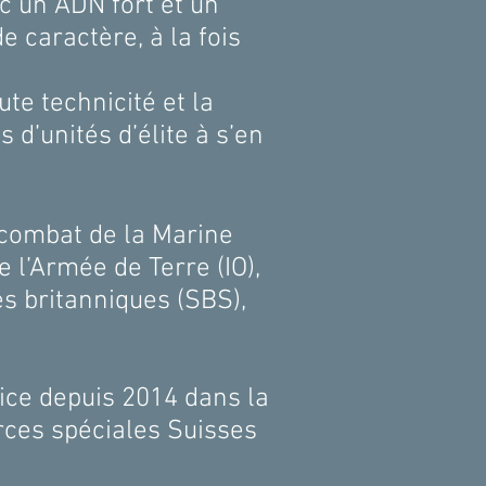
c un ADN fort et un
e caractère, à la fois
e technicité et la
 d’unités d’élite à s’en
 combat de la Marine
e l’Armée de Terre (IO),
es britanniques (SBS),
vice depuis 2014 dans la
orces spéciales Suisses