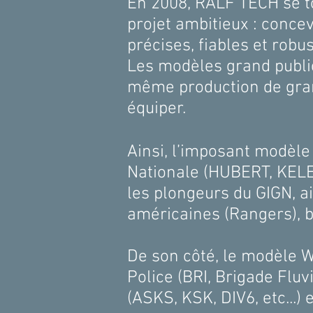
En 2008, RALF TECH se to
projet ambitieux : conce
précises, fiables et 
Les modèles grand public
même production de grande
équiper.
Ainsi, l’imposant modèl
Nationale (HUBERT, KELER
les plongeurs du GIGN, a
américaines (Rangers), 
De son côté, le modèle W
Police (BRI, Brigade Fluv
(ASKS, KSK, DIV6, etc...