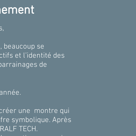
énement
s,
ue, beaucoup se
ifs et l’identité des
 parrainages de
e année.
e créer une montre qui
iffre symbolique. Après
c RALF TECH.