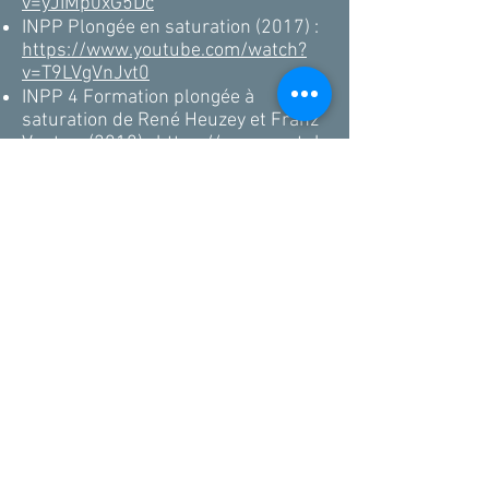
v=yJIMp0xG5Dc
INPP Plongée en saturation (2017) :
https://www.youtube.com/watch?
v=T9LVgVnJvt0
INPP 4 Formation plongée à
saturation de René Heuzey et Franz
Ventura(2018) :
https://www.youtub
e.com/watch?v=v37X3mpfZzw
Formation des jeunes plongeurs qui
se destinent à rejoindre la Marine,
les élèves de la XIIème promo de
Conflans-Sainte-Honorine (2018) :
https://www.youtube.com/watch?
v=HARSQ_QCVD4
Les Plongeurs de Combat du Génie
(2019) :
https://www.youtube.com/watch?
v=SAXgsrt0VRw